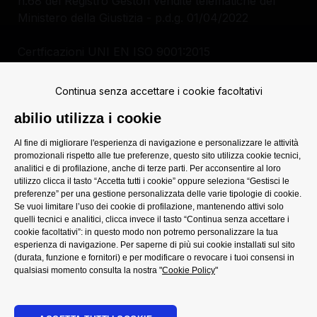
n.68 del Registro Gestori vendite telematiche del
Ministero della Giustizia - p.d.g. 01/04/2022
Certficazioni UNI EN ISO 9001:2015
Continua senza accettare i cookie facoltativi
abilio utilizza i cookie
Autorità Giudiziaria
Al fine di migliorare l'esperienza di navigazione e personalizzare le attività
promozionali rispetto alle tue preferenze, questo sito utilizza cookie tecnici,
analitici e di profilazione, anche di terze parti. Per acconsentire al loro
utilizzo clicca il tasto “Accetta tutti i cookie” oppure seleziona “Gestisci le
preferenze” per una gestione personalizzata delle varie tipologie di cookie.
Privacy Policy
Se vuoi limitare l’uso dei cookie di profilazione, mantenendo attivi solo
quelli tecnici e analitici, clicca invece il tasto “Continua senza accettare i
Termini e condizioni
cookie facoltativi”: in questo modo non potremo personalizzare la tua
esperienza di navigazione. Per saperne di più sui cookie installati sul sito
Cookie Policy
(durata, funzione e fornitori) e per modificare o revocare i tuoi consensi in
qualsiasi momento consulta la nostra "
Cookie Policy
"
D.Lgs. 231/2001
Whistleblowing