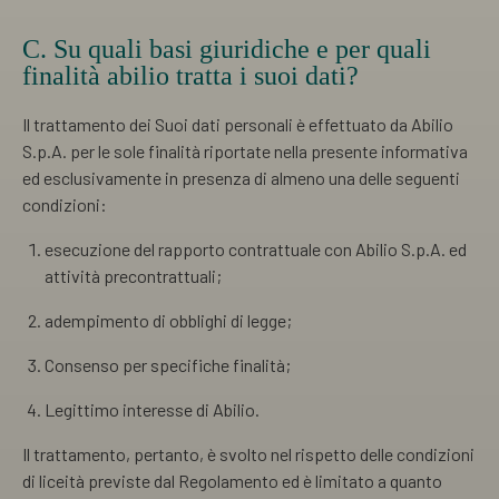
C. Su quali basi giuridiche e per quali
finalità abilio tratta i suoi dati?
Il trattamento dei Suoi dati personali è effettuato da Abilio
S.p.A. per le sole finalità riportate nella presente informativa
ed esclusivamente in presenza di almeno una delle seguenti
condizioni:
esecuzione del rapporto contrattuale con Abilio S.p.A. ed
attività precontrattuali;
adempimento di obblighi di legge;
Consenso per specifiche finalità;
Legittimo interesse di Abilio.
Il trattamento, pertanto, è svolto nel rispetto delle condizioni
di liceità previste dal Regolamento ed è limitato a quanto