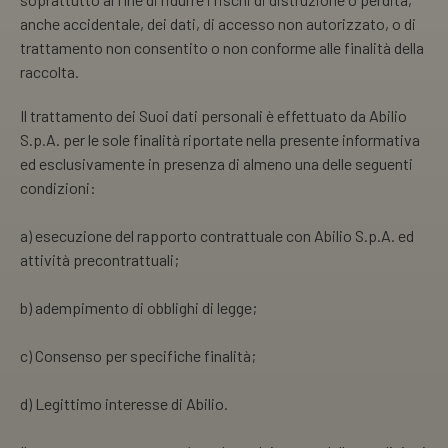
anche accidentale, dei dati, di accesso non autorizzato, o di
trattamento non consentito o non conforme alle finalità della
raccolta.
Il trattamento dei Suoi dati personali è effettuato da Abilio
S.p.A. per le sole finalità riportate nella presente informativa
ed esclusivamente in presenza di almeno una delle seguenti
condizioni:
a) esecuzione del rapporto contrattuale con Abilio S.p.A. ed
attività precontrattuali;
b) adempimento di obblighi di legge;
c) Consenso per specifiche finalità;
d) Legittimo interesse di Abilio.