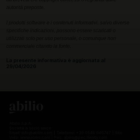
autorità preposte.
I prodotti software e i contenuti informativi, salvo diverse
specifiche indicazioni, possono essere scaricati o
utilizzati solo per uso personale, o comunque non
commerciale citando la fonte.
La presente informativa è aggiornata al
29/04/2026
Abilio S.p.A.
Società a socio unico
Email: info@abilio.com | Telefono: +39 0546 046747 | Sito
Web: www.abilio.com | Pec: abilio@pec.illimity.com