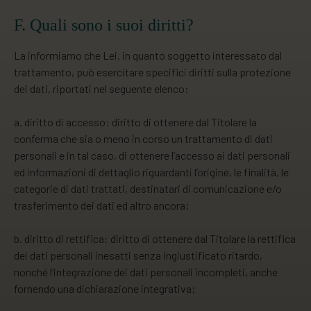
F. Quali sono i suoi diritti?
La informiamo che Lei, in quanto soggetto interessato dal
trattamento, può esercitare specifici diritti sulla protezione
dei dati, riportati nel seguente elenco:
a. diritto di accesso: diritto di ottenere dal Titolare la
conferma che sia o meno in corso un trattamento di dati
personali e in tal caso, di ottenere l’accesso ai dati personali
ed informazioni di dettaglio riguardanti l’origine, le finalità, le
categorie di dati trattati, destinatari di comunicazione e/o
trasferimento dei dati ed altro ancora;
b. diritto di rettifica: diritto di ottenere dal Titolare la rettifica
dei dati personali inesatti senza ingiustificato ritardo,
nonché l’integrazione dei dati personali incompleti, anche
fornendo una dichiarazione integrativa;