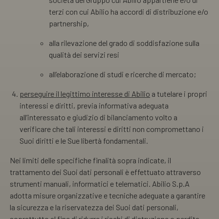
terzi con cui Abilio ha accordi di distribuzione e/o
partnership,
alla rilevazione del grado di soddisfazione sulla
qualità dei servizi resi
all’elaborazione di studi e ricerche di mercato;
perseguire il legittimo interesse di Abilio
a tutelare i propri
interessi e diritti, previa informativa adeguata
all’interessato e giudizio di bilanciamento volto a
verificare che tali interessi e diritti non compromettano i
Suoi diritti e le Sue libertà fondamentali.
Nei limiti delle specifiche finalità sopra indicate, il
trattamento dei Suoi dati personali è effettuato attraverso
strumenti manuali, informatici e telematici. Abilio S.p.A
adotta misure organizzative e tecniche adeguate a garantire
la sicurezza e la riservatezza dei Suoi dati personali,
soprattutto al fine di ridurre i rischi di distruzione o perdita,